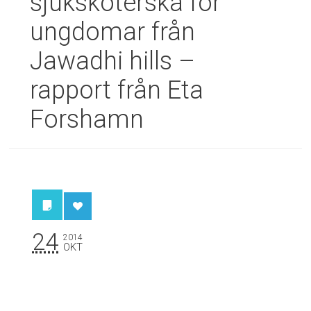
sjuksköterska för
ungdomar från
Jawadhi hills –
rapport från Eta
Forshamn
24
2014
OKT