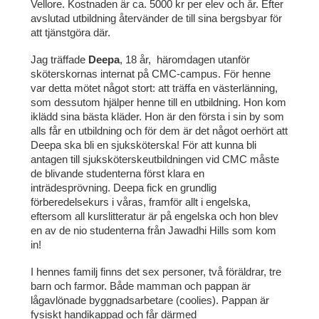
Vellore. Kostnaden är ca. 5000 kr per elev och år. Efter
avslutad utbildning återvänder de till sina bergsbyar för
att tjänstgöra där.
Jag träffade
Deepa
, 18 år,
häromdagen utanför
sköterskornas internat på CMC-campus. För henne
var detta mötet något stort: att träffa en västerlänning,
som dessutom hjälper henne till en utbildning. Hon kom
iklädd sina bästa kläder. Hon är den första i sin by som
alls får en utbildning och för dem är det något oerhört att
Deepa ska bli en sjuksköterska! För att kunna bli
antagen till sjuksköterskeutbildningen vid CMC måste
de blivande studenterna först klara en
inträdesprövning. Deepa fick en grundlig
förberedelsekurs i våras, framför allt i engelska,
eftersom all kurslitteratur är på engelska och hon blev
en av de nio studenterna från Jawadhi Hills som kom
in!
I hennes familj finns det sex personer, två föräldrar, tre
barn och farmor. Både mamman och pappan är
lågavlönade byggnadsarbetare (coolies). Pappan är
fysiskt handikappad och får därmed