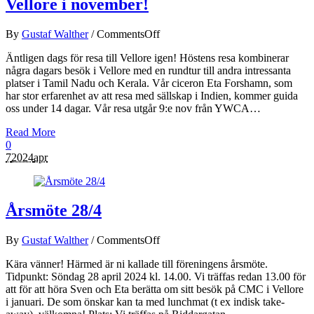
Vellore i november!
By
Gustaf Walther
/
Comments
Off
Äntligen dags för resa till Vellore igen! Höstens resa kombinerar
några dagars besök i Vellore med en rundtur till andra intressanta
platser i Tamil Nadu och Kerala. Vår ciceron Eta Forshamn, som
har stor erfarenhet av att resa med sällskap i Indien, kommer guida
oss under 14 dagar. Vår resa utgår 9:e nov från YWCA…
Read More
0
7
2024
apr
Årsmöte 28/4
By
Gustaf Walther
/
Comments
Off
Kära vänner! Härmed är ni kallade till föreningens årsmöte.
Tidpunkt: Söndag 28 april 2024 kl. 14.00. Vi träffas redan 13.00 för
att för att höra Sven och Eta berätta om sitt besök på CMC i Vellore
i januari. De som önskar kan ta med lunchmat (t ex indisk take-