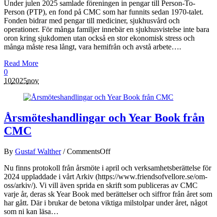
Under julen 2025 samlade föreningen in pengar till Person-To-
Person (PTP), en fond på CMC som har funnits sedan 1970-talet.
Fonden bidrar med pengar till mediciner, sjukhusvård och
operationer. För många familjer innebär en sjukhusvistelse inte bara
oron kring sjukdomen utan också en stor ekonomisk stress och
många måste resa långt, vara hemifrån och avstå arbete….
Read More
0
10
2025
nov
Årsmöteshandlingar och Year Book från
CMC
By
Gustaf Walther
/
Comments
Off
Nu finns protokoll från årsmöte i april och verksamhetsberättelse för
2024 uppladdade i vårt Arkiv (https://www.friendsofvellore.se/om-
oss/arkiv/). Vi vill även sprida en skrift som publiceras av CMC
varje år, deras sk Year Book med berättelser och siffror från året som
har gått. Där i brukar de betona viktiga milstolpar under året, något
som ni kan läsa…