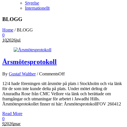
Styrelse
Internationellt
BLOGG
Home
/
BLOGG
0
10
2026
jul
Årsmötesprotokoll
By
Gustaf Walther
/
Comments
Off
12/4 hade föreningen sitt årsmöte på plats i Stockholm och via länk
för de som inte kunde delta på plats. Under mötet deltog dr
Anuradha Rose från CMC Vellore via länk och berättade om
framgångar och utmaningar för arbetet i Jawadhi Hills.
Årsmötesprotokollet finner ni här: ÅrsmötesprotokollFOV 260412
Read More
0
9
2026
mar