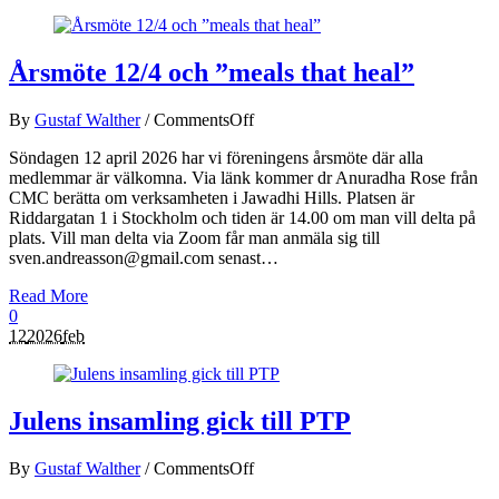
Årsmöte 12/4 och ”meals that heal”
By
Gustaf Walther
/
Comments
Off
Söndagen 12 april 2026 har vi föreningens årsmöte där alla
medlemmar är välkomna. Via länk kommer dr Anuradha Rose från
CMC berätta om verksamheten i Jawadhi Hills. Platsen är
Riddargatan 1 i Stockholm och tiden är 14.00 om man vill delta på
plats. Vill man delta via Zoom får man anmäla sig till
sven.andreasson@gmail.com senast…
Read More
0
12
2026
feb
Julens insamling gick till PTP
By
Gustaf Walther
/
Comments
Off