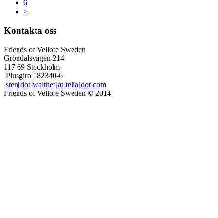
6
>
Kontakta oss
Friends of Vellore Sweden
Gröndalsvägen 214
117 69 Stockholm
Plusgiro 582340-6
sten[dot]walther[at]telia[dot]com
Friends of Vellore Sweden © 2014