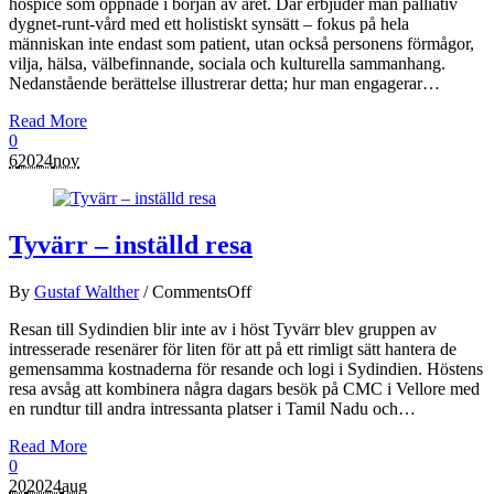
hospice som öppnade i början av året. Där erbjuder man palliativ
dygnet-runt-vård med ett holistiskt synsätt – fokus på hela
människan inte endast som patient, utan också personens förmågor,
vilja, hälsa, välbefinnande, sociala och kulturella sammanhang.
Nedanstående berättelse illustrerar detta; hur man engagerar…
Read More
0
6
2024
nov
Tyvärr – inställd resa
By
Gustaf Walther
/
Comments
Off
Resan till Sydindien blir inte av i höst Tyvärr blev gruppen av
intresserade resenärer för liten för att på ett rimligt sätt hantera de
gemensamma kostnaderna för resande och logi i Sydindien. Höstens
resa avsåg att kombinera några dagars besök på CMC i Vellore med
en rundtur till andra intressanta platser i Tamil Nadu och…
Read More
0
20
2024
aug