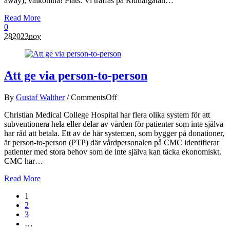
away), välkomna! Plats: Vi träffas på Riddargatan…
Read More
0
28
2023
nov
Att ge via person-to-person
By
Gustaf Walther
/
Comments
Off
Christian Medical College Hospital har flera olika system för att
subventionera hela eller delar av vården för patienter som inte själva
har råd att betala. Ett av de här systemen, som bygger på donationer,
är person-to-person (PTP) där vårdpersonalen på CMC identifierar
patienter med stora behov som de inte själva kan täcka ekonomiskt.
CMC har…
Read More
1
2
3
…