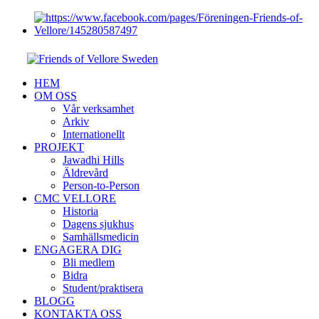
HEM
OM OSS
Vår verksamhet
Arkiv
Internationellt
PROJEKT
Jawadhi Hills
Äldrevård
Person-to-Person
CMC VELLORE
Historia
Dagens sjukhus
Samhällsmedicin
ENGAGERA DIG
Bli medlem
Bidra
Student/praktisera
BLOGG
KONTAKTA OSS