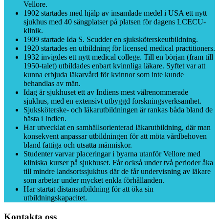
Vellore.
1902 startades med hjälp av insamlade medel i USA ett nytt
sjukhus med 40 sängplatser på platsen för dagens LCECU-
klinik.
1909 startade Ida S. Scudder en sjuksköterskeutbildning.
1920 startades en utbildning för licensed medical practitioners.
1932 invigdes ett nytt medical college. Till en början (fram till
1950-talet) utbildades enbart kvinnliga läkare. Syftet var att
kunna erbjuda läkarvård för kvinnor som inte kunde
behandlas av män.
Idag är sjukhuset ett av Indiens mest välrenommerade
sjukhus, med en extensivt utbyggd forskningsverksamhet.
Sjuksköterske- och läkarutbildningen är rankas båda bland de
bästa i Indien.
Har utvecklat en samhällsorienterad läkarutbildning, där man
konsekvent anpassar utbildningen för att möta vårdbehoven
bland fattiga och utsatta människor.
Studenter varvar placeringar i byarna utanför Vellore med
kliniska kurser på sjukhuset. Får också under två perioder åka
till mindre landsortssjukhus där de får undervisning av läkare
som arbetar under mycket enkla förhållanden.
Har startat distansutbildning för att öka sin
utbildningskapacitet.
Kontakta oss