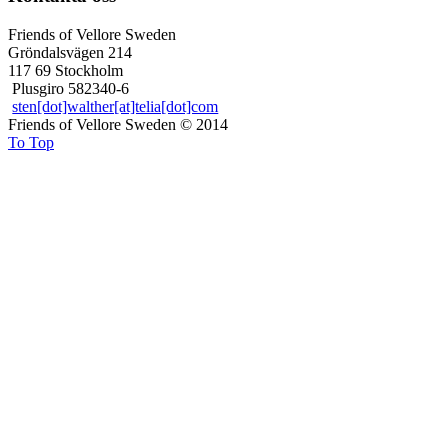
Friends of Vellore Sweden
Gröndalsvägen 214
117 69 Stockholm
Plusgiro 582340-6
sten[dot]walther[at]telia[dot]com
Friends of Vellore Sweden © 2014
To Top