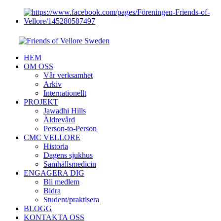
HEM
OM OSS
Vår verksamhet
Arkiv
Internationellt
PROJEKT
Jawadhi Hills
Äldrevård
Person-to-Person
CMC VELLORE
Historia
Dagens sjukhus
Samhällsmedicin
ENGAGERA DIG
Bli medlem
Bidra
Student/praktisera
BLOGG
KONTAKTA OSS