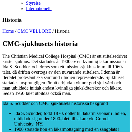
Styrelse
Internationellt
Historia
Home
/
CMC VELLORE
/
Historia
CMC-sjukhusets historia
The Christian Medical College Hospital (CMC) är ett stiftelsedrivet
kristet sjukhus. Det startades år 1900 av en kvinnlig läkarmissionär
Ida S. Scudder, och drevs som ett missionssjukhus fram till 1960-
talet, då driften övertogs av den nuvarande stiftelsen. I denna är
flertalet protestantiska samfund i Indien representerade. Sjukhuset
startades ursprungligen för att erbjuda kvinnor god sjukvård och
man utbildade initialt endast kvinnliga sjuksköterskor och läkare.
Sedan 1950-talet utbildas också män.
Ida S. Scudder och CMC-sjukhusets historiska bakgrund
Ida S. Scudder, född 1870, dotter till läkarmissionär i Indien,
utbildade sig under 1890-talet till läkare vid Cornell
University, NY.
1900 startade hon en läkarmottagning med en sängplats i